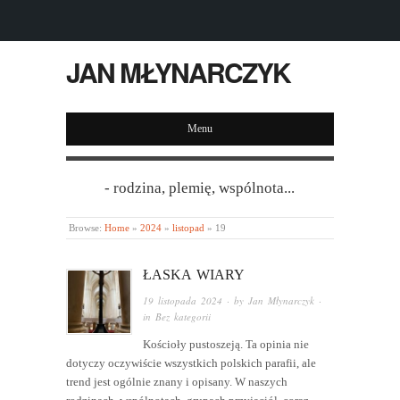
JAN MŁYNARCZYK
Menu
- rodzina, plemię, wspólnota...
Browse:
Home
»
2024
»
listopad
»
19
ŁASKA WIARY
19 listopada 2024
· by
Jan Młynarczyk
·
in
Bez kategorii
Kościoły pustoszeją. Ta opinia nie
dotyczy oczywiście wszystkich polskich parafii, ale
trend jest ogólnie znany i opisany. W naszych