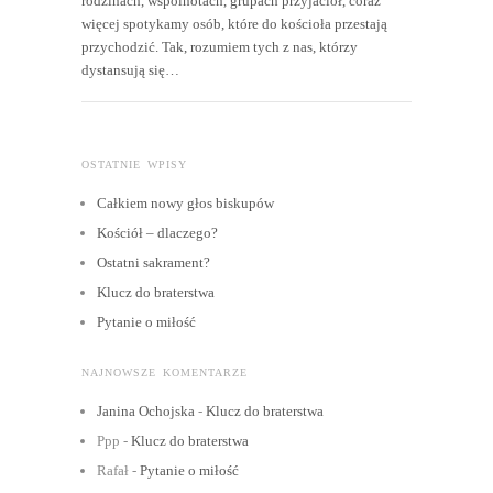
rodzinach, wspólnotach, grupach przyjaciół, coraz
więcej spotykamy osób, które do kościoła przestają
przychodzić. Tak, rozumiem tych z nas, którzy
dystansują się…
OSTATNIE WPISY
Całkiem nowy głos biskupów
Kościół – dlaczego?
Ostatni sakrament?
Klucz do braterstwa
Pytanie o miłość
NAJNOWSZE KOMENTARZE
Janina Ochojska
-
Klucz do braterstwa
Ppp
-
Klucz do braterstwa
Rafał
-
Pytanie o miłość